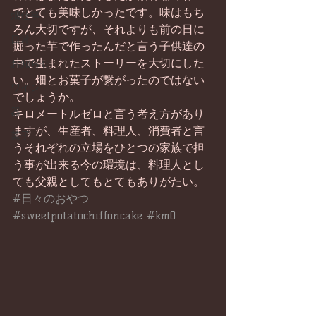
でとても美味しかったです。味はもち
畑仕事
ろん大切ですが、それよりも前の日に
日常
掘った芋で作ったんだと言う子供達の
中で生まれたストーリーを大切にした
お知らせ
い。畑とお菓子が繋がったのではない
ワイン
でしょうか。
器
キロメートルゼロと言う考え方があり
ますが、生産者、料理人、消費者と言
菓子
うそれぞれの立場をひとつの家族で担
う事が出来る今の環境は、料理人とし
ても父親としてもとてもありがたい。
#日々のおやつ
#sweetpotatochiffoncake
#km0