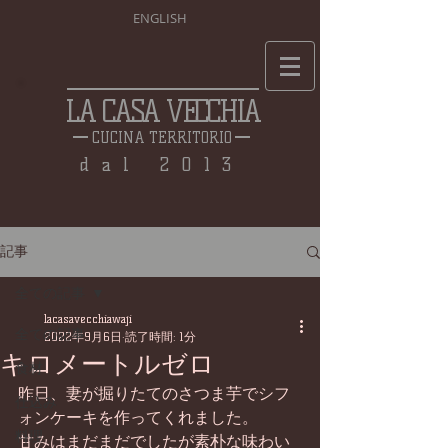
ENGLISH
LA CASA VECCHIA
CUCINA TERRITORIO
dal 2013
記事
全ての記事
lacasavecchiawaji
全ての記事
2022年9月6日
読了時間: 1分
キロメートルゼロ
食材
昨日、妻が掘りたてのさつま芋でシフ
仕込み
ォンケーキを作ってくれました。
料理
甘みはまだまだでしたが素朴な味わい