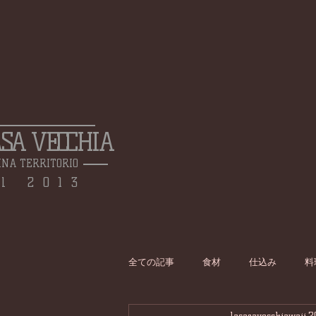
ASA VECCHIA
INA TERRITORIO
l 2013
全ての記事
食材
仕込み
料