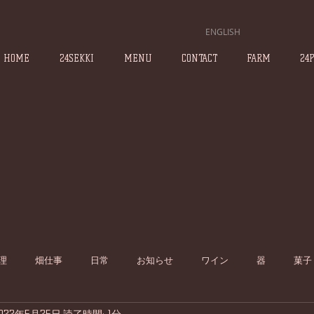
ENGLISH
HOME
24SEKKI
MENU
CONTACT
FARM
24
理
畑仕事
日常
お知らせ
ワイン
器
菓子