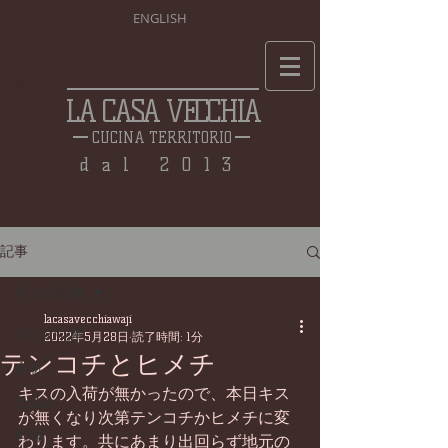
ENGLISH
LA CASA VECCHIA
CUCINA TERRITORIO
dal 2013
記事
全ての記事
lacasavecchiawaji
全ての記事
2022年5月28日
読了時間: 1分
テンコチとヒメチ
食材
キスの入荷が無かったので、本日キス
仕込み
が無くなり次第テンコチかヒメチに変
料理
わります。共にあまり出回らず地元の