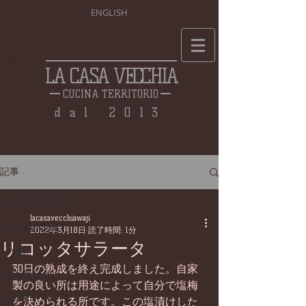
ENGLISH
LA CASA VECCHIA
CUCINA TERRITORIO
dal 2013
記事
全ての記事
lacasavecchiawaji
全ての記事
2022年3月18日
読了時間: 1分
リコッタサラータ
食材
30日の熟成を終え完成しました。自家
仕込み
製の良い所は用途によって自分で塩梅
料理
を決められる所です。この塩漬けした