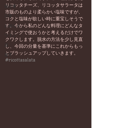
リコッタチーズ、リコッタサラータは
畑仕事
市販のものより柔らかい塩味ですが、
日常
コクと塩味が欲しい時に重宝しそうで
す。今から私のどんな料理にどんなタ
お知らせ
イミングで使おうかと考えるだけでワ
ワイン
クワクします。脱水の方法を少し見直
器
し、今回の分量を基準にこれからもっ
とブラッシュアップしていきます。
菓子
#ricottasalata