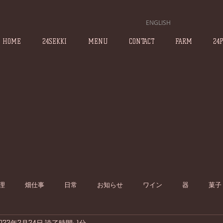
ENGLISH
HOME
24SEKKI
MENU
CONTACT
FARM
24
理
畑仕事
日常
お知らせ
ワイン
器
菓子