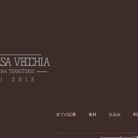
ASA VECCHIA
INA TERRITORIO
l 2013
全ての記事
食材
仕込み
料