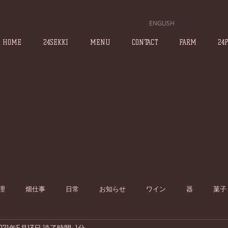
ENGLISH
HOME
24SEKKI
MENU
CONTACT
FARM
24
理
畑仕事
日常
お知らせ
ワイン
器
菓子