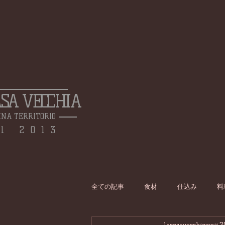
ASA VECCHIA
INA TERRITORIO
l 2013
全ての記事
食材
仕込み
料