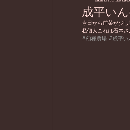
lacasavecchiawaji
2
成平いん
今日から前菜が少し
私個人これは石本さ
#幻種農場
#成平い