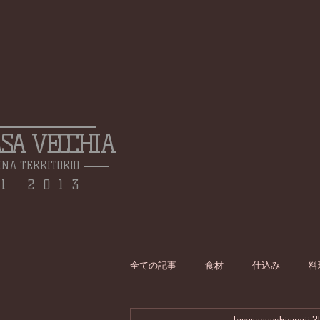
ASA VECCHIA
INA TERRITORIO
l 2013
全ての記事
食材
仕込み
料