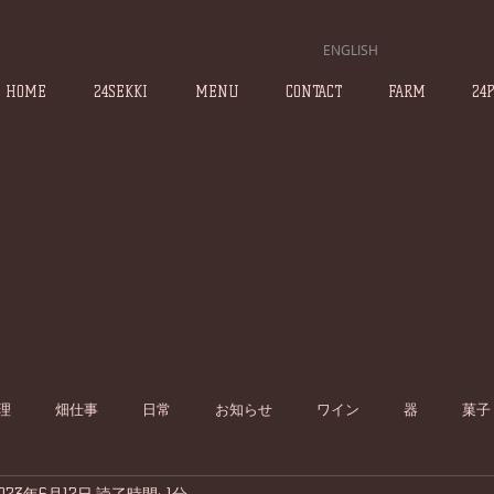
ENGLISH
HOME
24SEKKI
MENU
CONTACT
FARM
24
理
畑仕事
日常
お知らせ
ワイン
器
菓子