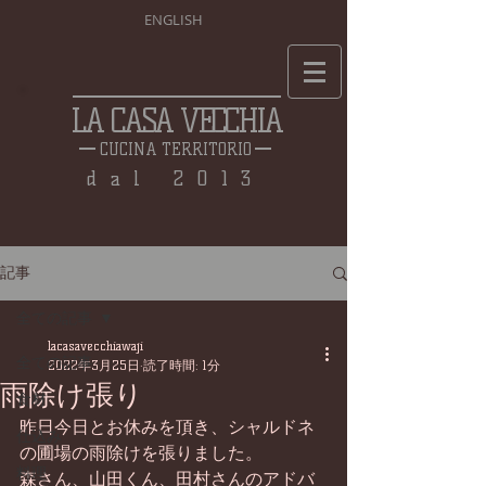
ENGLISH
LA CASA VECCHIA
CUCINA TERRITORIO
dal 2013
記事
全ての記事
lacasavecchiawaji
全ての記事
2022年3月25日
読了時間: 1分
雨除け張り
食材
昨日今日とお休みを頂き、シャルドネ
仕込み
の圃場の雨除けを張りました。
料理
森さん、山田くん、田村さんのアドバ