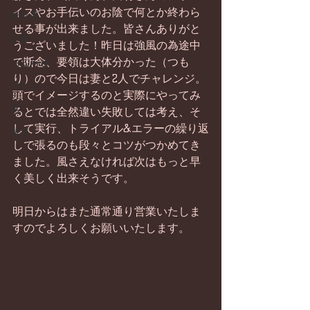
イスやお手伝いのお陰で何とか終わら
畑仕事
せる事が出来ました。皆さんありがと
日常
うございました！昨日は強風の為途中
で断念、要領は大体分かった（つも
お知らせ
り）ので今日は妻と2人でチャレンジ。
ワイン
頭でイメージするのと実際にやってみ
器
るとでは全然違い失敗しては考え、そ
して実行、トライアル&エラーの繰り返
菓子
しで張るのも段々とコツがつかめてき
ました。風さえなければ次はもっと早
く美しく出来そうです。
明日からはまた通常通り営業いたしま
すのでよろしくお願いいたします。