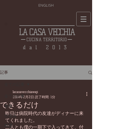
ENGLISH
LA CASA VECCHIA
CUCINA TERRITORIO
dal 2013
記事
全ての記事
lacasavecchiawaji
全ての記事
2014年2月2日
読了時間: 1分
できるだけ
食材
昨日は病院時代の友達がディナーに来
仕込み
てくれました。 
料理
二人とも僕の一期下で入ってきて、付