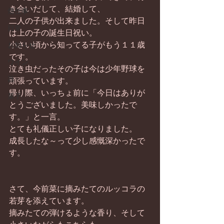
き合いだして、結婚して、 
畑仕事
二人の子供が出来ました。そして昨日
日常
は上の子の誕生日祝い。 
小さい頃から知ってる子がもう１１歳
お知らせ
です。 
ワイン
泣き虫だったその子は今は少年野球を
器
頑張っています。 
帰り際、いっちょ前に「今日はありが
菓子
とうございました。美味しかったで
す。」と一言。 
とても礼儀正しい子になりました。 
成長したな～って少し感慨深かったで
す。 
さて、今前菜に摘みたてのルッコラの
若芽を添えています。 
摘みたての弾けるような香り、そして