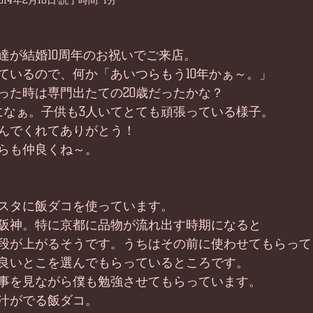
014年2月10日
読了時間: 1分
達が結婚10周年のお祝いでご来店。 
ているので、何か「あいつらもう10年かぁ～。」 
った時は専門出たての20歳だったかな？ 
になぁ。子供も3人いてとても頑張っている様子。 
んでくれてありがとう！ 
らも仲良くね～。 
スタに飯ダコを使っています。 
阪神。特に京都に品物が流れ出す時期になると 
段が上がるそうです。うちはその前に使わせてもらって
良いとこを選んでもらっているところです。 
事を見ながら僕も勉強させてもらっています。 
汁がでる飯ダコ。 