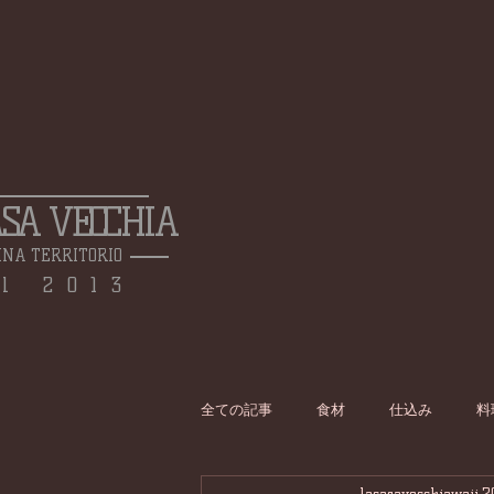
ASA VECCHIA
INA TERRITORIO
l 2013
全ての記事
食材
仕込み
料