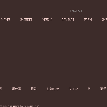
ENGLISH
HOME
24SEKKI
MENU
CONTACT
FARM
24
理
畑仕事
日常
お知らせ
ワイン
器
菓子