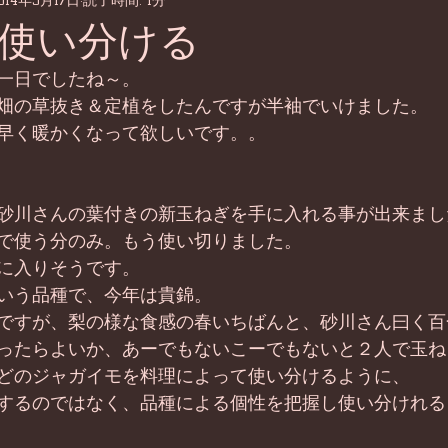
014年3月17日
読了時間: 1分
使い分ける
一日でしたね～。 
畑の草抜き＆定植をしたんですが半袖でいけました。 
早く暖かくなって欲しいです。。 
砂川さんの葉付きの新玉ねぎを手に入れる事が出来まし
で使う分のみ。もう使い切りました。 
に入りそうです。 
いう品種で、今年は貴錦。 
ですが、梨の様な食感の春いちばんと、砂川さん曰く百
ったらよいか、あーでもないこーでもないと２人で玉ね
どのジャガイモを料理によって使い分けるように、 
するのではなく、品種による個性を把握し使い分けれる