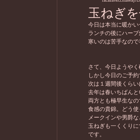
lacasavecchiawaji
2
玉ねぎを
今日は本当に暖かい
ランチの後にハーブ
寒いのは苦手なので
さて、今日ようやく
しかし今日のご予約
次は１週間後くらい
去年は春いちばんと
両方とも極早生なの
食感の貴錦。どう使
メークインや男爵な
玉ねぎも一くくりに
です。 