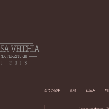
ASA VECCHIA
INA TERRITORIO
l 2013
全ての記事
食材
仕込み
料