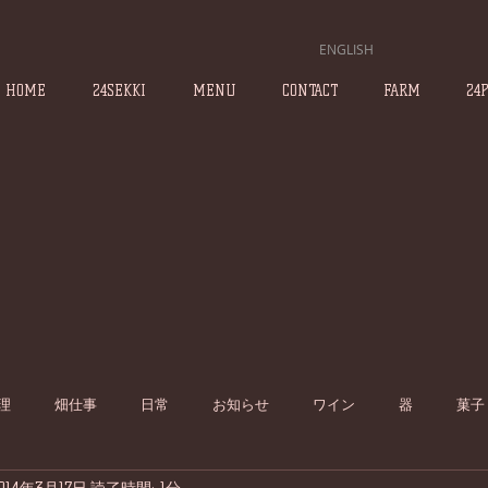
ENGLISH
HOME
24SEKKI
MENU
CONTACT
FARM
24
理
畑仕事
日常
お知らせ
ワイン
器
菓子