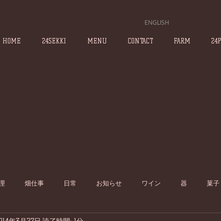
ENGLISH
HOME
24SEKKI
MENU
CONTACT
FARM
24
理
畑仕事
日常
お知らせ
ワイン
器
菓子