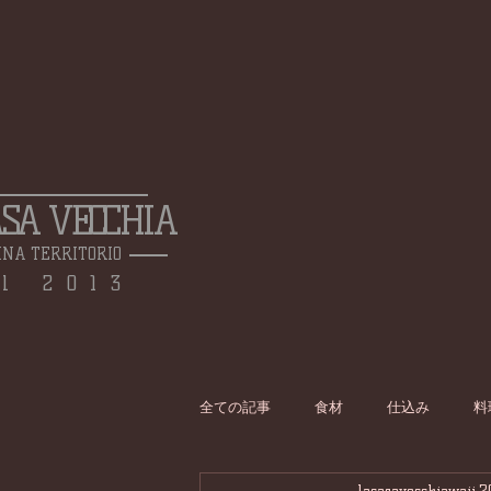
ASA VECCHIA
INA TERRITORIO
l 2013
全ての記事
食材
仕込み
料