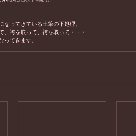
014年3月27日
読了時間: 1分
になってきている土筆の下処理。 
て、袴を取って、袴を取って・・・ 
なってきます。