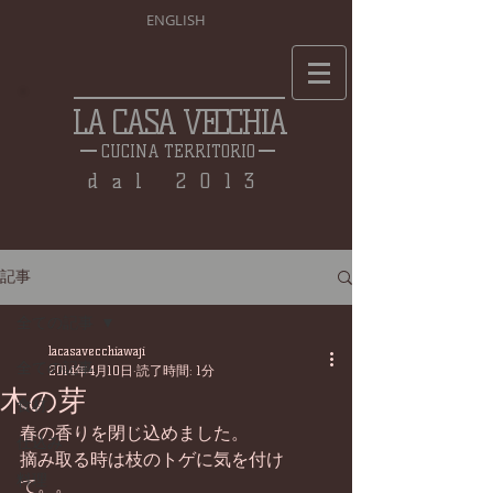
ENGLISH
LA CASA VECCHIA
CUCINA TERRITORIO
dal 2013
記事
全ての記事
lacasavecchiawaji
全ての記事
2014年4月10日
読了時間: 1分
木の芽
食材
春の香りを閉じ込めました。 
仕込み
摘み取る時は枝のトゲに気を付け
料理
て。。 