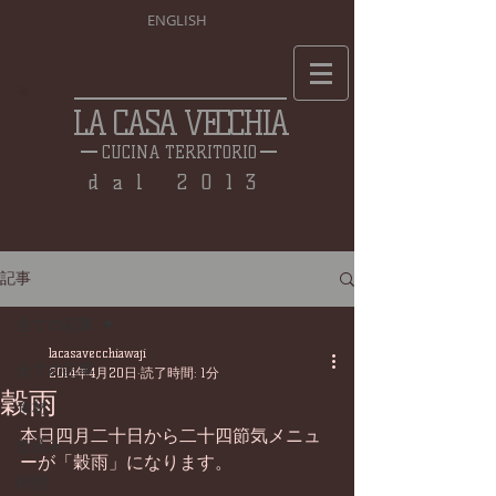
ENGLISH
LA CASA VECCHIA
CUCINA TERRITORIO
dal 2013
記事
全ての記事
lacasavecchiawaji
全ての記事
2014年4月20日
読了時間: 1分
穀雨
食材
本日四月二十日から二十四節気メニュ
仕込み
ーが「穀雨」になります。 
料理