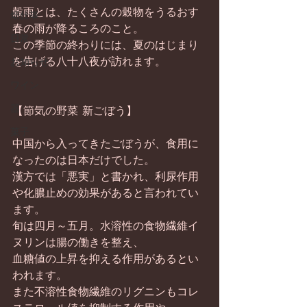
穀雨とは、たくさんの穀物をうるおす
畑仕事
春の雨が降るころのこと。 
日常
この季節の終わりには、夏のはじまり
を告げる八十八夜が訪れます。 
お知らせ
ワイン
器
【節気の野菜 新ごぼう】 
菓子
中国から入ってきたごぼうが、食用に
なったのは日本だけでした。 
漢方では「悪実」と書かれ、利尿作用
や化膿止めの効果があると言われてい
ます。 
旬は四月～五月。水溶性の食物繊維イ
ヌリンは腸の働きを整え、 
血糖値の上昇を抑える作用があるとい
われます。 
また不溶性食物繊維のリグニンもコレ