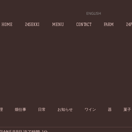
ENGLISH
HOME
24SEKKI
MENU
CONTACT
FARM
24
理
畑仕事
日常
お知らせ
ワイン
器
菓子