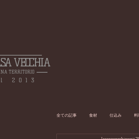
ASA VECCHIA
INA TERRITORIO
l 2013
全ての記事
食材
仕込み
料