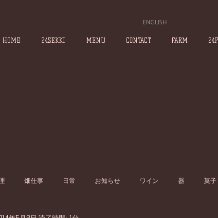
ENGLISH
HOME
24SEKKI
MENU
CONTACT
FARM
24
理
畑仕事
日常
お知らせ
ワイン
器
菓子