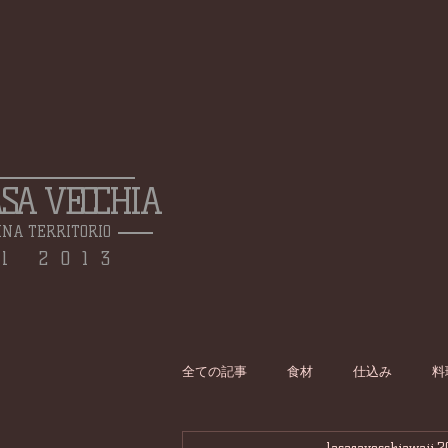
ASA VECCHIA
INA TERRITORIO
l 2013
全ての記事
食材
仕込み
料