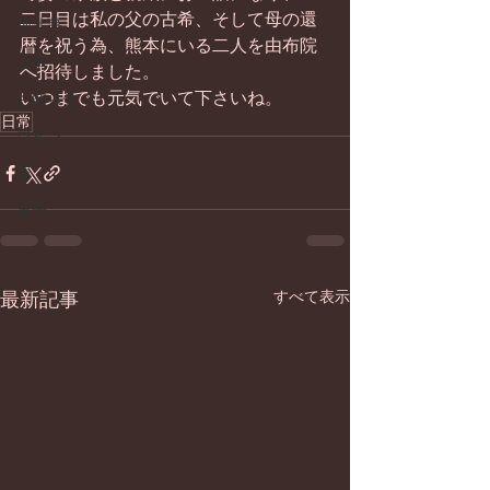
二日目は私の父の古希、そして母の還
畑仕事
暦を祝う為、熊本にいる二人を由布院
日常
へ招待しました。 
いつまでも元気でいて下さいね。
お知らせ
日常
ワイン
器
菓子
最新記事
すべて表示