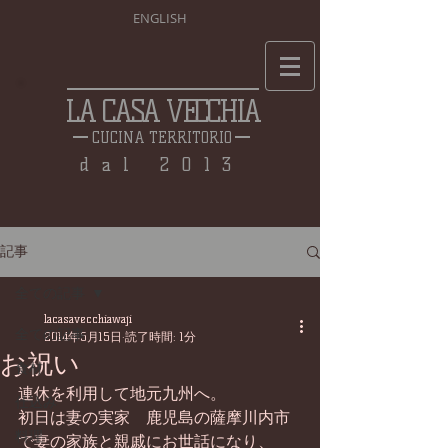
ENGLISH
LA CASA VECCHIA
CUCINA TERRITORIO
dal 2013
記事
全ての記事
lacasavecchiawaji
全ての記事
2014年5月15日
読了時間: 1分
お祝い
食材
連休を利用して地元九州へ。 
仕込み
初日は妻の実家　鹿児島の薩摩川内市
料理
で妻の家族と親戚にお世話になり、 