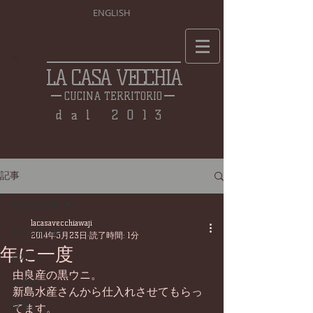
ENGLISH
LA CASA VECCHIA
CUCINA TERRITORIO
dal 2013
記事
全ての記事
lacasavecchiawaji
全ての記事
2014年5月23日
読了時間: 1分
年に一度
食材
由良産の黒ウニ。 
仕込み
新島水産さんから仕入れさせてもらっ
料理
てます。 