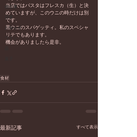
当店ではパスタはフレスカ（生）と決
畑仕事
めていますが、このウニの時だけは別
日常
です。 
黒ウニのスパゲッティ。私のスペシャ
お知らせ
リテでもあります。 
ワイン
機会がありましたら是非。 
器
菓子
食材
最新記事
すべて表示