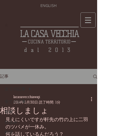
ENGLISH
LA CASA VECCHIA
CUCINA TERRITORIO
dal 2013
記事
全ての記事
lacasavecchiawaji
全ての記事
2014年5月30日
読了時間: 1分
相談しましょ
食材
見えにくいですが軒先の竹の上に二羽
仕込み
のツバメが一休み。 
料理
何を話しているんだろう？ 