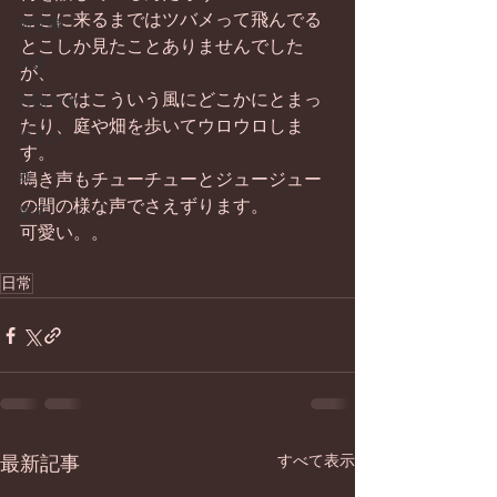
ここに来るまではツバメって飛んでる
畑仕事
とこしか見たことありませんでした
日常
が、 
ここではこういう風にどこかにとまっ
お知らせ
たり、庭や畑を歩いてウロウロしま
ワイン
す。 
器
鳴き声もチューチューとジュージュー
の間の様な声でさえずります。 
菓子
可愛い。。 
日常
最新記事
すべて表示