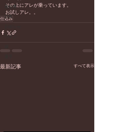
その上にアレが乗っています。 
畑仕事
お試しアレ。。
日常
仕込み
お知らせ
ワイン
器
菓子
最新記事
すべて表示