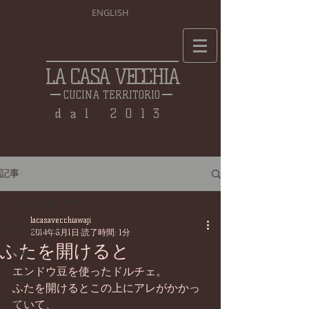
ENGLISH
LA CASA VECCHIA
CUCINA TERRITORIO
dal 2013
記事
全ての記事
lacasavecchiawaji
全ての記事
2014年6月1日
読了時間: 1分
ふたを開けると
食材
エンドウ豆を使ったドルチェ。 
仕込み
ふたを開けるとこの上にアレがかかっ
料理
ていて、 