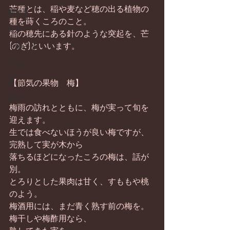
芒種とは、稲や麦など穂の出る植物の
畑仕事
種を蒔くころのこと。 
日常
稲の穂先にある針のような突起を、芒
(のぎ)といいます。 
お知らせ
ワイン
器
【節気の果物　梅】  
菓子
梅雨の訪れとともに、梅が実って旬を
迎えます。 
生では食べないほうが良い梅ですが、
完熟して実が木から 
落ちるほどになったころの梅は、話が
別。 
とろりとした果肉は甘く、すももや桃
のよう。 
梅酒用には、まだ青く熟す前の梅を。
梅干しや梅酢用なら、 