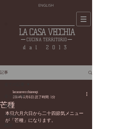
ENGLISH
LA CASA VECCHIA
CUCINA TERRITORIO
dal 2013
記事
全ての記事
lacasavecchiawaji
全ての記事
2014年6月6日
読了時間: 1分
芒種
食材
本日六月六日から二十四節気メニュー
仕込み
が「芒種」になります。 
料理