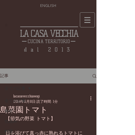
ENGLISH
LA CASA VECCHIA
CUCINA TERRITORIO
dal 2013
記事
全ての記事
lacasavecchiawaji
全ての記事
2014年6月8日
読了時間: 1分
島菜園トマト
食材
【節気の野菜 トマト】 
仕込み
料理
日を浴びて真っ赤に熟れるトマトに