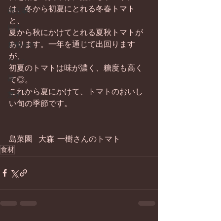
は、冬から初夏にとれる冬春トマト
畑仕事
と、 
日常
夏から秋にかけてとれる夏秋トマトが
あります。一年を通じて出回ります
お知らせ
が、 
ワイン
初夏のトマトは味が濃く、糖度も高く
器
て◎。 
これから夏にかけて、トマトのおいし
菓子
い旬の季節です。 
島菜園  大森 一樹さんのトマト
食材