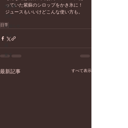
っていた紫蘇のシロップをかき氷に！ 
畑仕事
ジュースもいいけどこんな使い方も。 
日常
日常
お知らせ
ワイン
器
菓子
最新記事
すべて表示