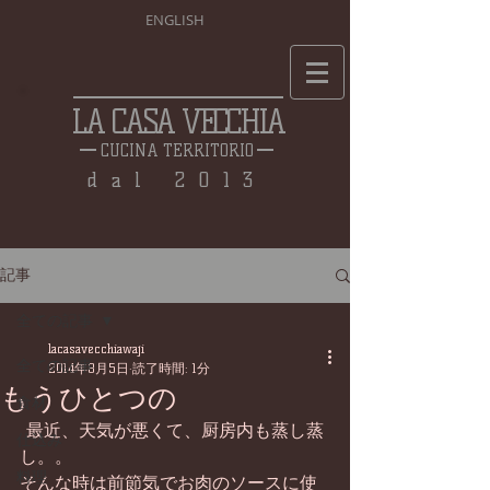
ENGLISH
LA CASA VECCHIA
CUCINA TERRITORIO
dal 2013
記事
全ての記事
lacasavecchiawaji
全ての記事
2014年8月5日
読了時間: 1分
もうひとつの
食材
 最近、天気が悪くて、厨房内も蒸し蒸
仕込み
し。。 
料理
そんな時は前節気でお肉のソースに使