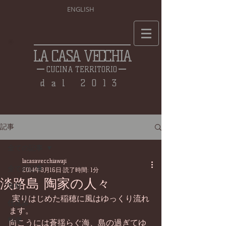
ENGLISH
LA CASA VECCHIA
CUCINA TERRITORIO
dal 2013
記事
全ての記事
lacasavecchiawaji
全ての記事
2014年8月16日
読了時間: 1分
淡路島 陶家の人々
食材
 実りはじめた稲穂に風はゆっくり流れ
仕込み
ます。 
料理
向こうには蒼揺らぐ海、島の過ぎてゆ