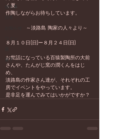
く夏、 
畑仕事
作陶しながらお待ちしています。 
日常
           ～淡路島 陶家の人々より～ 
お知らせ
ワイン
８月１０日(日)ー８月２４日(日) 
器
お世話になっている百猿製陶所の大前
菓子
さんや、たんがじ窯の潤くんをはじ
め、 
淡路島の作家さん達が、それぞれの工
房でイベントをやっています。 
是非足を運んでみてはいかがですか？