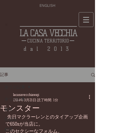
ENGLISH
LA CASA VECCHIA
CUCINA TERRITORIO
dal 2013
記事
全ての記事
lacasavecchiawaji
全ての記事
2014年9月21日
読了時間: 1分
モンスター
食材
 先日マクラーレンとのタイアップ企画
仕込み
で650sが当店に。 
料理
このセクシーなフォルム。 