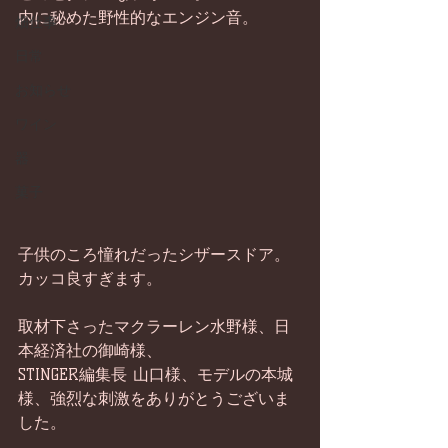
内に秘めた野性的なエンジン音。 
畑仕事
日常
お知らせ
ワイン
器
菓子
子供のころ憧れだったシザースドア。 
カッコ良すぎます。 
取材下さったマクラーレン水野様、日
本経済社の御崎様、 
STINGER編集長 山口様、モデルの本城
様、強烈な刺激をありがとうございま
した。 