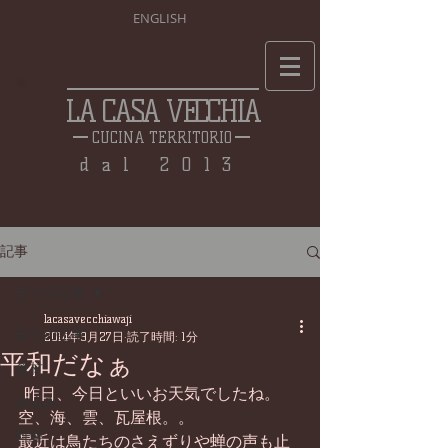
ENGLISH
LA CASA VECCHIA
CUCINA TERRITORIO
dal 2013
記事
全ての記事
lacasavecchiawaji
全ての記事
2014年9月27日
読了時間: 1分
平和だなぁ
食材
 昨日、今日といいお天気でしたね。 
仕込み
空、海、雲、瓦屋根。。 
料理
最近は鳥たちのさえずりや蝉の声も止