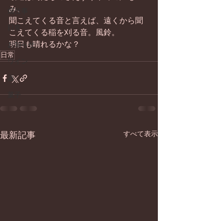
み、 
畑仕事
聞こえてくる音と言えば、遠くから聞
日常
こえてくる稲を刈る音。風鈴。 
明日も晴れるかな？
お知らせ
日常
ワイン
器
菓子
最新記事
すべて表示