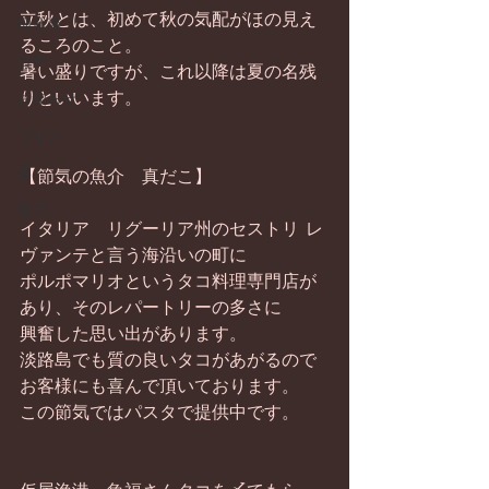
立秋とは、初めて秋の気配がほの見え
畑仕事
るころのこと。 
日常
暑い盛りですが、これ以降は夏の名残
りといいます。 
お知らせ
ワイン
器
【節気の魚介　真だこ】 
菓子
イタリア　リグーリア州のセストリ レ
ヴァンテと言う海沿いの町に 
ポルポマリオというタコ料理専門店が
あり、そのレパートリーの多さに 
興奮した思い出があります。 
淡路島でも質の良いタコがあがるので
お客様にも喜んで頂いております。 
この節気ではパスタで提供中です。 