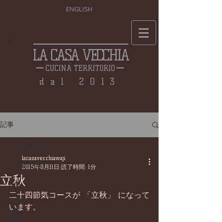
ENGLISH
LA CASA VECCHIA
CUCINA TERRITORIO
dal 2013
記事
全ての記事
lacasavecchiawaji
全ての記事
2015年8月11日
読了時間: 1分
立秋
食材
二十四節気コースが 「立秋」 になって
仕込み
います。 
料理