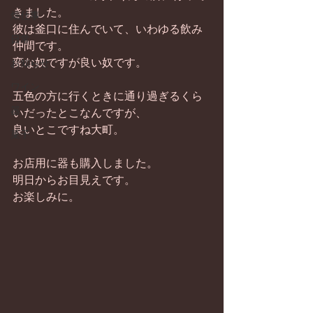
きました。 
畑仕事
彼は釜口に住んでいて、いわゆる飲み
日常
仲間です。 
変な奴ですが良い奴です。 
お知らせ
ワイン
五色の方に行くときに通り過ぎるくら
器
いだったとこなんですが、 
良いとこですね大町。 
菓子
お店用に器も購入しました。 
明日からお目見えです。 
お楽しみに。 