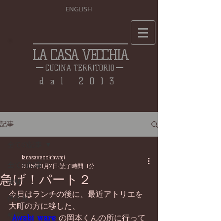
ENGLISH
LA CASA VECCHIA
CUCINA TERRITORIO
dal 2013
記事
全ての記事
lacasavecchiawaji
全ての記事
2015年9月7日
読了時間: 1分
急げ！パート２
食材
今日はランチの後に、最近アトリエを
仕込み
大町の方に移した、 
料理
Awabi ware 
の岡本くんの所に行って