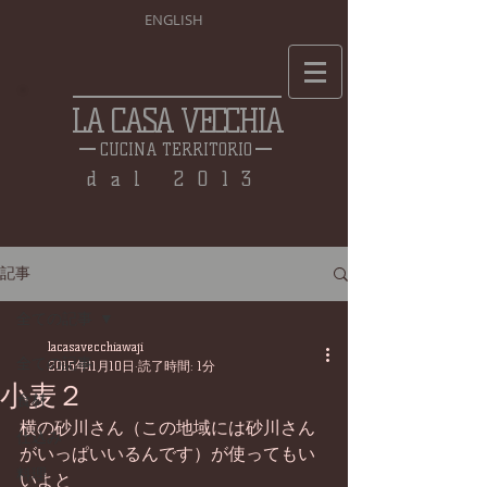
ENGLISH
LA CASA VECCHIA
CUCINA TERRITORIO
dal 2013
記事
全ての記事
lacasavecchiawaji
全ての記事
2015年11月10日
読了時間: 1分
小麦２
食材
横の砂川さん（この地域には砂川さん
仕込み
がいっぱいいるんです）が使ってもい
料理
いよと 