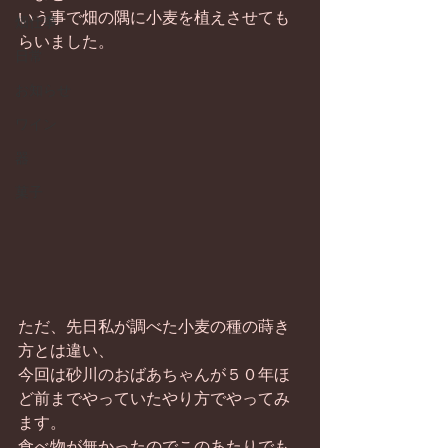
いう事で畑の隅に小麦を植えさせても
畑仕事
らいました。 
日常
お知らせ
ワイン
器
菓子
ただ、先日私が調べた小麦の種の蒔き
方とは違い、 
今回は砂川のおばあちゃんが５０年ほ
ど前までやっていたやり方でやってみ
ます。 
食べ物が無かったのでこのあたりでも