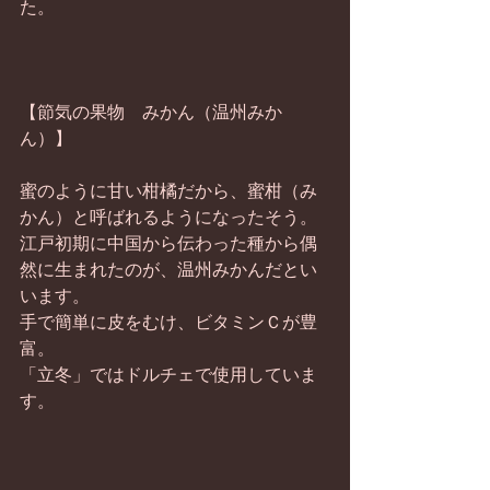
た。 
【節気の果物　みかん（温州みか
ん）】 
蜜のように甘い柑橘だから、蜜柑（み
かん）と呼ばれるようになったそう。 
江戸初期に中国から伝わった種から偶
然に生まれたのが、温州みかんだとい
います。 
手で簡単に皮をむけ、ビタミンＣが豊
富。 
「立冬」ではドルチェで使用していま
す。 