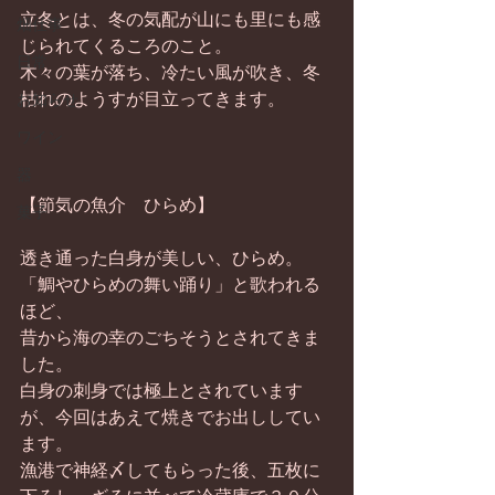
立冬とは、冬の気配が山にも里にも感
畑仕事
じられてくるころのこと。 
日常
木々の葉が落ち、冷たい風が吹き、冬
枯れのようすが目立ってきます。 
お知らせ
ワイン
器
【節気の魚介　ひらめ】 
菓子
透き通った白身が美しい、ひらめ。
「鯛やひらめの舞い踊り」と歌われる
ほど、 
昔から海の幸のごちそうとされてきま
した。 
白身の刺身では極上とされています
が、今回はあえて焼きでお出ししてい
ます。 
漁港で神経〆してもらった後、五枚に