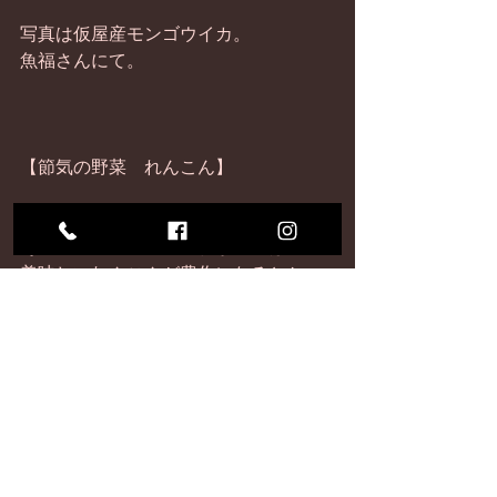
写真は仮屋産モンゴウイカ。 
魚福さんにて。 
【節気の野菜　れんこん】 
れんこんの旬は晩秋から冬にかけて。
その年の夏に高温の晴れが多いほど、 
美味しいれんこんが豊作になるとか。
しゃっくりとした歯ごたえで、ビタミ
ンCや食物繊維、 
ポリフェノールが豊富な冬の根野菜。 