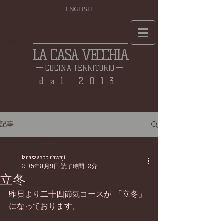
ENGLISH
LA CASA VECCHIA
CUCINA TERRITORIO
dal 2013
記事
全ての記事
lacasavecchiawaji
全ての記事
2015年11月9日
読了時間: 2分
立冬
食材
昨日より二十四節気コースが 「立冬」 
仕込み
になっております。 
料理