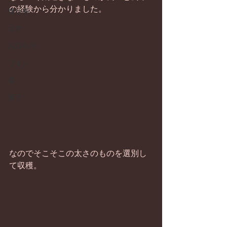
の経験から分かりました。 
畑仕事
日常
お知らせ
ワイン
器
菓子
なのでそこそこの太さのものを選別し
て収穫。 