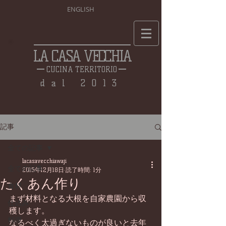
ENGLISH
LA CASA VECCHIA
CUCINA TERRITORIO
dal 2013
記事
全ての記事
lacasavecchiawaji
全ての記事
2015年12月18日
読了時間: 1分
たくあん作り
食材
まず材料となる大根を自家農園から収
仕込み
穫します。 
料理
なるべく太過ぎないものが良いと去年