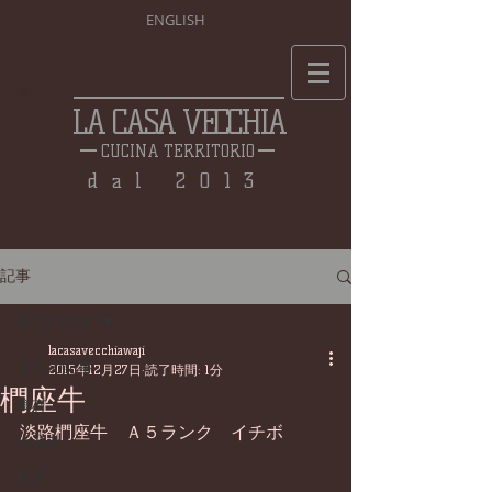
ENGLISH
LA CASA VECCHIA
CUCINA TERRITORIO
dal 2013
記事
全ての記事
lacasavecchiawaji
全ての記事
2015年12月27日
読了時間: 1分
椚座牛
食材
淡路椚座牛　Ａ５ランク　イチボ 
仕込み
料理