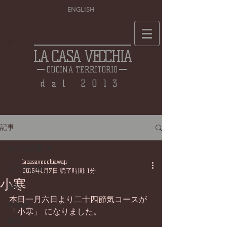
ENGLISH
LA CASA VECCHIA
CUCINA TERRITORIO
dal 2013
記事
全ての記事
lacasavecchiawaji
全ての記事
2016年1月7日
読了時間: 1分
小寒
食材
本日一月六日より二十四節気コースが 
仕込み
「小寒」 になりました。 
料理