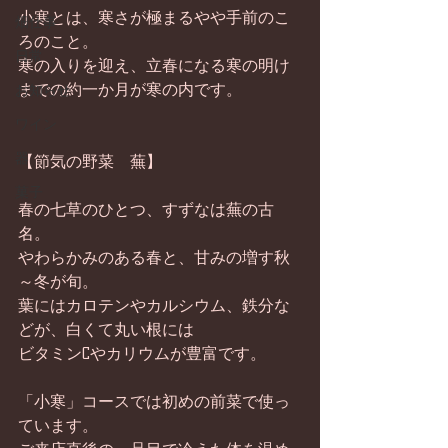
小寒とは、寒さが極まるやや手前のこ
畑仕事
ろのこと。 
日常
寒の入りを迎え、立春になる寒の明け
までの約一か月が寒の内です。 
お知らせ
ワイン
器
【節気の野菜　蕪】 
菓子
春の七草のひとつ、すずなは蕪の古
名。 
やわらかみのある春と、甘みの増す秋
～冬が旬。 
葉にはカロテンやカルシウム、鉄分な
どが、白くて丸い根には 
ビタミンCやカリウムが豊富です。 
「小寒」コースでは初めの前菜で使っ
ています。 