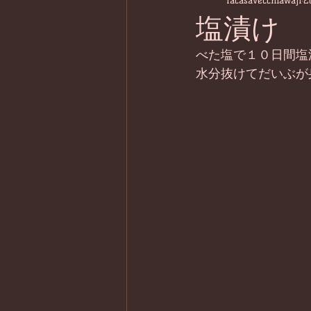
lacasavecchiawaji
2
塩漬け
べた塩で１０日間塩
水分抜けてだいぶが