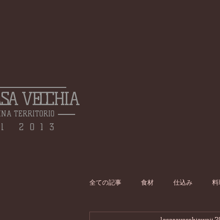
ASA VECCHIA
INA TERRITORIO
l 2013
全ての記事
食材
仕込み
料