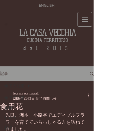
ENGLISH
LA CASA VECCHIA
CUCINA TERRITORIO
dal 2013
記事
全ての記事
lacasavecchiawaji
全ての記事
2016年2月3日
読了時間: 1分
食用花
食材
先日、洲本　小路谷でエディブルフラ
仕込み
ワーを育てていらっしゃる方を訪ねて
料理
きました。 