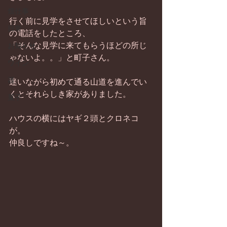
畑仕事
行く前に見学をさせてほしいという旨
日常
の電話をしたところ、 
「そんな見学に来てもらうほどの所じ
お知らせ
ゃないよ。。」と町子さん。 
ワイン
器
迷いながら初めて通る山道を進んでい
くとそれらしき家がありました。 
菓子
ハウスの横にはヤギ２頭とクロネコ
が。 
仲良しですね～。 