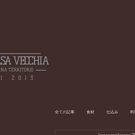
ASA VECCHIA
INA TERRITORIO
l 2013
全ての記事
食材
仕込み
料