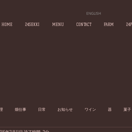
ENGLISH
HOME
24SEKKI
MENU
CONTACT
FARM
24
理
畑仕事
日常
お知らせ
ワイン
器
菓子