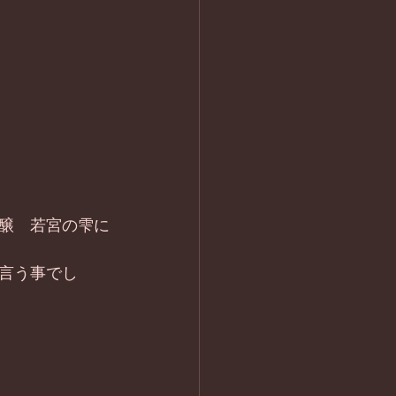
醸　若宮の雫に
言う事でし