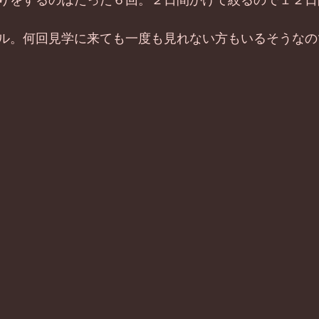
りをするのはたった６回。２日間かけて絞るので１２日
ル。何回見学に来ても一度も見れない方もいるそうなの
 