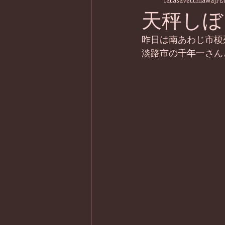
lacasavecchiawaji
2
天秤しぼ
昨日は南あわじ市榎
淡路市の千年一さん