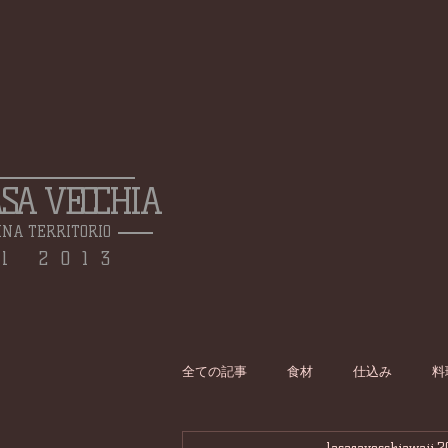
ASA VECCHIA
INA TERRITORIO
l 2013
全ての記事
食材
仕込み
料