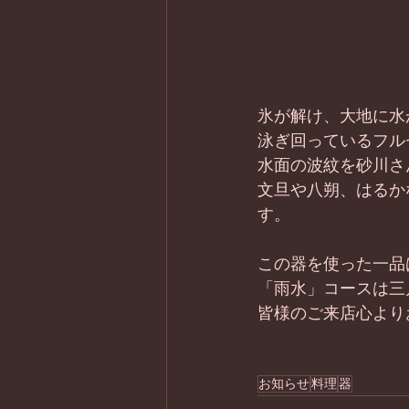
氷が解け、大地に水
泳ぎ回っているフル
水面の波紋を砂川さ
文旦や八朔、はるか
す。 
この器を使った一品
「雨水」コースは三
皆様のご来店心より
お知らせ
料理
器