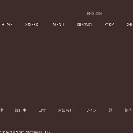
ENGLISH
HOME
24SEKKI
MENU
CONTACT
FARM
24
理
畑仕事
日常
お知らせ
ワイン
器
菓子