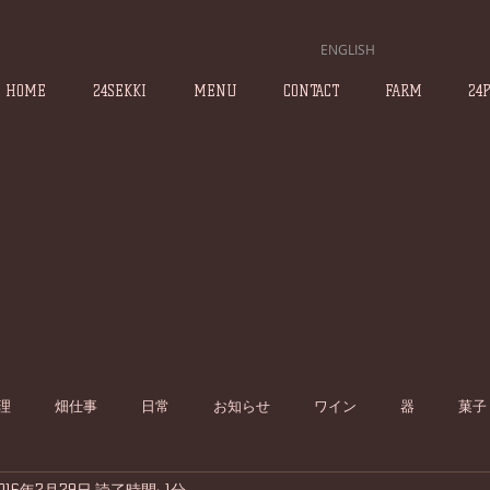
ENGLISH
HOME
24SEKKI
MENU
CONTACT
FARM
24
理
畑仕事
日常
お知らせ
ワイン
器
菓子