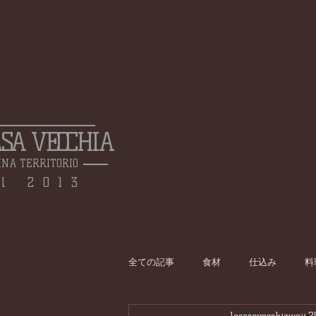
ASA VECCHIA
INA TERRITORIO
l 2013
全ての記事
食材
仕込み
料