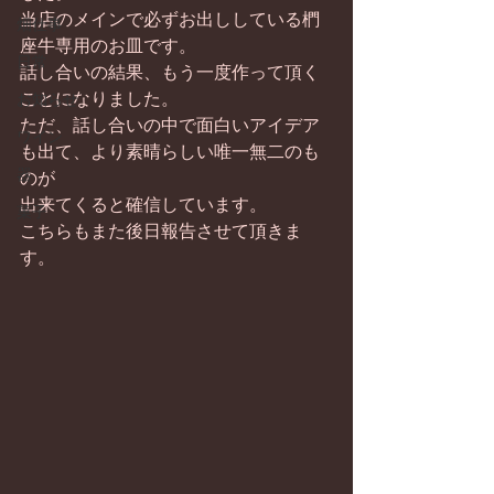
当店のメインで必ずお出ししている椚
畑仕事
座牛専用のお皿です。
日常
話し合いの結果、もう一度作って頂く
ことになりました。
お知らせ
ただ、話し合いの中で面白いアイデア
ワイン
も出て、より素晴らしい唯一無二のも
器
のが
出来てくると確信しています。
菓子
こちらもまた後日報告させて頂きま
す。