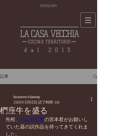
ENGLISH
LA CASA VECCHIA
CUCINA TERRITORIO
dal 2013
記事
全ての記事
lacasavecchiawaji
全ての記事
2016年3月12日
読了時間: 1分
椚座牛を盛る
食材
先程、
たんがじ窯
の宮本君がお願いし
仕込み
ていた器の試作品を持ってきてくれま
料理
した。