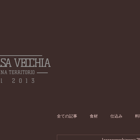
ASA VECCHIA
INA TERRITORIO
l 2013
全ての記事
食材
仕込み
料