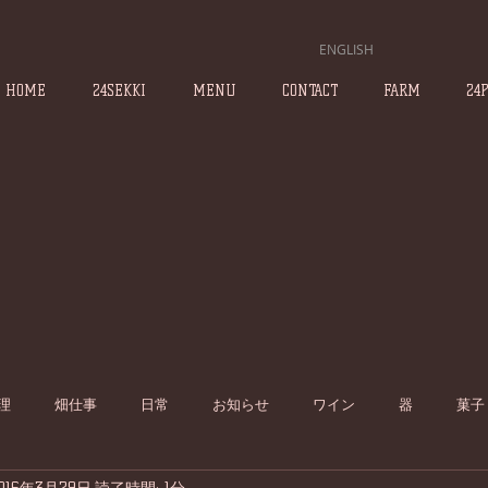
ENGLISH
HOME
24SEKKI
MENU
CONTACT
FARM
24
理
畑仕事
日常
お知らせ
ワイン
器
菓子