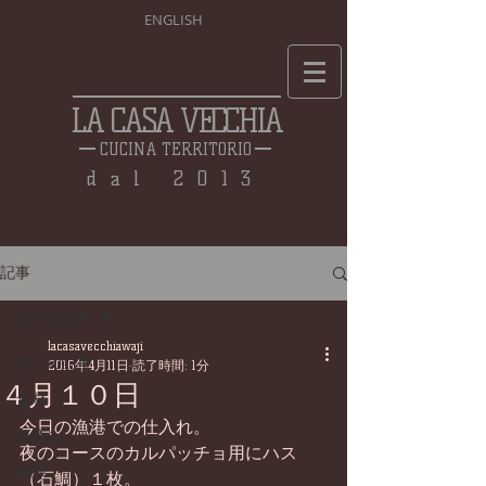
ENGLISH
LA CASA VECCHIA
CUCINA TERRITORIO
dal 2013
記事
全ての記事
lacasavecchiawaji
全ての記事
2016年4月11日
読了時間: 1分
４月１０日
食材
今日の漁港での仕入れ。
仕込み
夜のコースのカルパッチョ用にハス
料理
（石鯛）１枚。