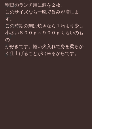
明日のランチ用に鯛を２枚。
畑仕事
このサイズなら一晩で旨みが増しま
日常
す。
この時期の鯛は焼きなら１㎏より少し
お知らせ
小さい８００ｇ～９００ｇくらいのも
ワイン
の
器
が好きです。軽い火入れで身を柔らか
く仕上げることが出来るからです。
菓子