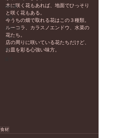
木に咲く花もあれば、地面でひっそり
畑仕事
と咲く花もある。
日常
今うちの畑で取れる花はこの３種類。
ルーコラ、カラスノエンドウ、水菜の
お知らせ
花たち。
ワイン
店の周りに咲いている花たちだけど、
器
お皿を彩る心強い味方。
菓子
食材