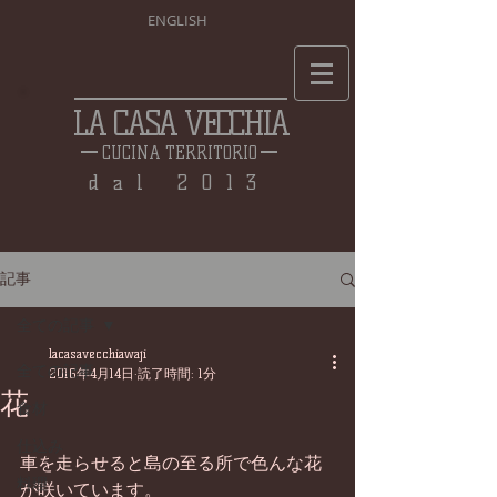
ENGLISH
LA CASA VECCHIA
CUCINA TERRITORIO
dal 2013
記事
全ての記事
lacasavecchiawaji
全ての記事
2016年4月14日
読了時間: 1分
花
食材
仕込み
車を走らせると島の至る所で色んな花
料理
が咲いています。