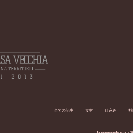
ASA VECCHIA
INA TERRITORIO
l 2013
全ての記事
食材
仕込み
料