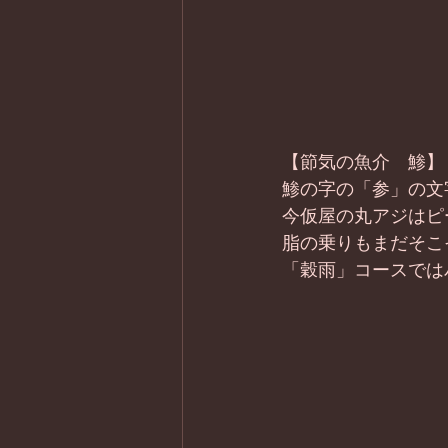
【節気の魚介　鯵】
鯵の字の「参」の文
今仮屋の丸アジはピ
脂の乗りもまだそこ
「穀雨」コースでは