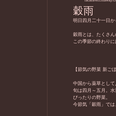
lacasavecchiawaji
2
穀雨
明日四月二十一日か
穀雨とは、たくさん
この季節の終わりに
【節気の野菜 新ご
中国から薬草として
旬は四月～五月。水
ぴったりの野菜。
今節気「穀雨」では