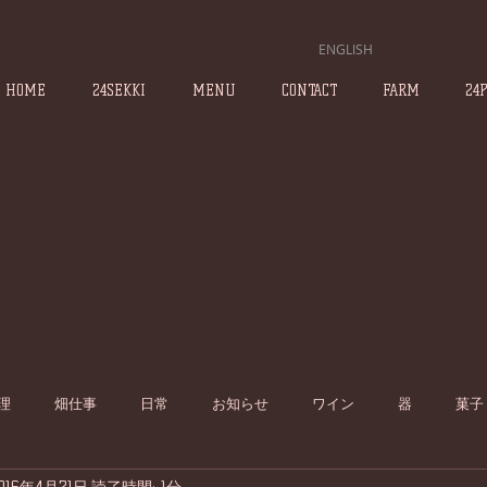
ENGLISH
HOME
24SEKKI
MENU
CONTACT
FARM
24
理
畑仕事
日常
お知らせ
ワイン
器
菓子