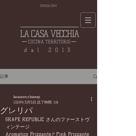
ENGLISH
LA CASA VECCHIA
CUCINA TERRITORIO
dal 2013
記事
全ての記事
lacasavecchiawaji
全ての記事
2018年3月5日
読了時間: 1分
グレリパ
食材
GRAPE REPUBLIC さんのファーストヴ
仕込み
ィンテージ 
料理
Aromatico FrizzanteとPink Frizzante