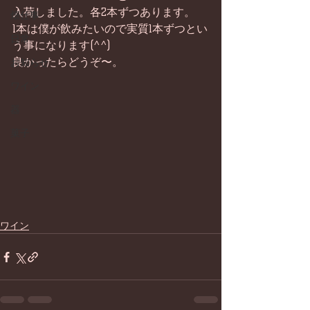
入荷しました。各2本ずつあります。
畑仕事
1本は僕が飲みたいので実質1本ずつとい
日常
う事になります(^^)
良かったらどうぞ〜。
お知らせ
ワイン
器
菓子
ワイン