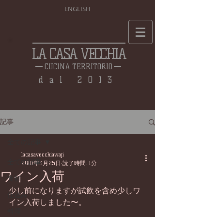
ENGLISH
LA CASA VECCHIA
CUCINA TERRITORIO
dal 2013
記事
全ての記事
lacasavecchiawaji
全ての記事
2018年3月25日
読了時間: 1分
ワイン入荷
食材
少し前になりますが試飲を含め少しワ
仕込み
イン入荷しました〜。
料理