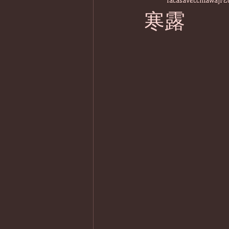
lacasavecchiawaji
2
寒露