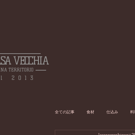
ASA VECCHIA
INA TERRITORIO
l 2013
全ての記事
食材
仕込み
料