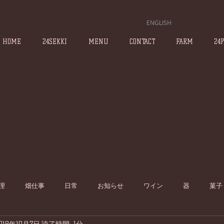
ENGLISH
HOME
24SEKKI
MENU
CONTACT
FARM
24
理
畑仕事
日常
お知らせ
ワイン
器
菓子