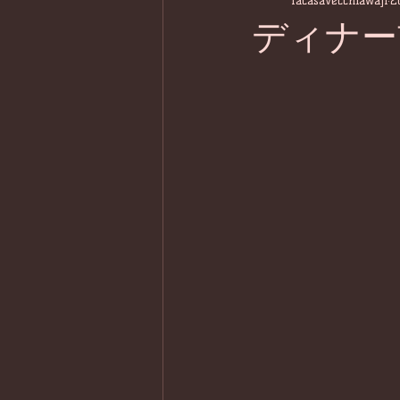
lacasavecchiawaji
2
ディナー