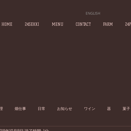
ENGLISH
HOME
24SEKKI
MENU
CONTACT
FARM
24
理
畑仕事
日常
お知らせ
ワイン
器
菓子