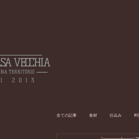
ASA VECCHIA
INA TERRITORIO
l 2013
全ての記事
食材
仕込み
料