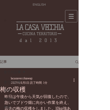
ENGLISH
LA CASA VECCHIA
CUCINA TERRITORIO
dal 2013
記事
全ての記事
lacasavecchiawaji
全ての記事
2023年6月1日
読了時間: 1分
梅の収穫
食材
昨日は午後から天気が回復したので、
仕込み
急いでブドウ畑に向かい作業を終え、
料理
店先の梅の収穫をしました。10kg強あ