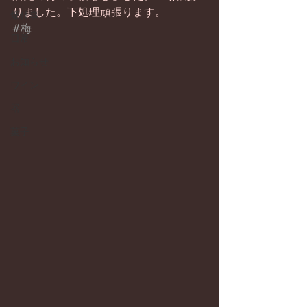
りました。下処理頑張ります。
畑仕事
#梅
日常
お知らせ
ワイン
器
菓子