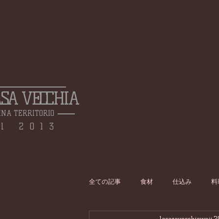
ASA VECCHIA
INA TERRITORIO
l 2013
全ての記事
食材
仕込み
料