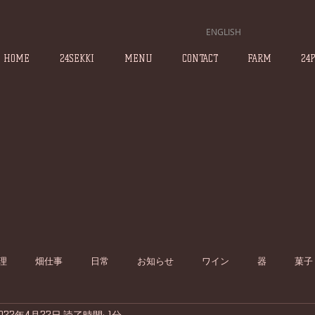
ENGLISH
HOME
24SEKKI
MENU
CONTACT
FARM
24
理
畑仕事
日常
お知らせ
ワイン
器
菓子