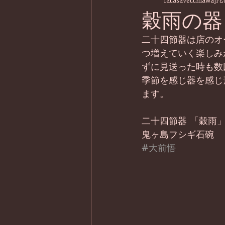
lacasavecchiawaji
2
穀雨の器
二十四節器は店のオ
つ増えていく楽しみ
ずに見送った時も数
季節を感じ器を感じ
ます。
二十四節器 「穀雨
鬼ヶ島フシギ石碗
#大前悟