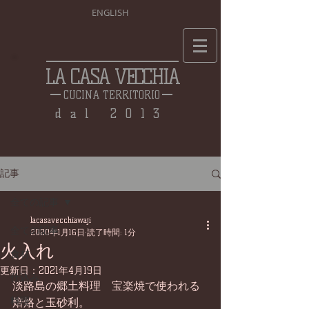
ENGLISH
LA CASA VECCHIA
CUCINA TERRITORIO
dal 2013
記事
全ての記事
lacasavecchiawaji
全ての記事
2020年1月16日
読了時間: 1分
火入れ
食材
更新日：
2021年4月19日
仕込み
淡路島の郷土料理　宝楽焼で使われる
料理
焙烙と玉砂利。