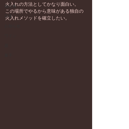
火入れの方法としてかなり面白い。
畑仕事
この場所でやるから意味がある独自の
日常
火入れメソッドを確立したい。
お知らせ
ワイン
器
菓子